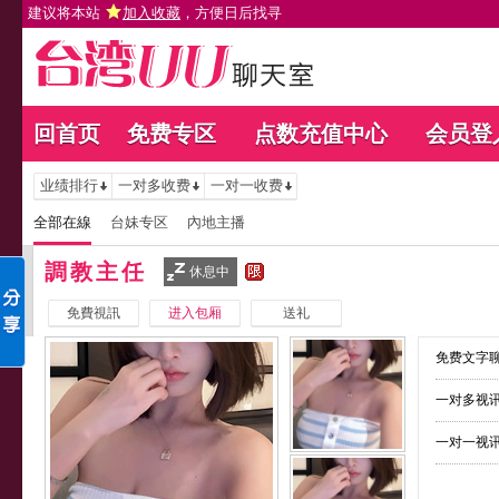
建议将本站
加入收藏
，方便日后找寻
回首页
免费专区
点数充值中心
会员登
业绩排行
一对多收费
一对一收费
全部在線
台妹专区
內地主播
調教主任
休息中
免費視訊
进入包厢
送礼
免费文字聊
一对多视讯
一对一视讯