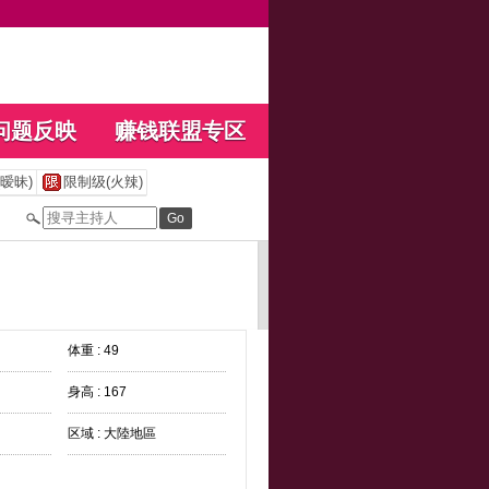
问题反映
赚钱联盟专区
暧昧)
限制级(火辣)
体重 : 49
身高 : 167
区域 : 大陸地區