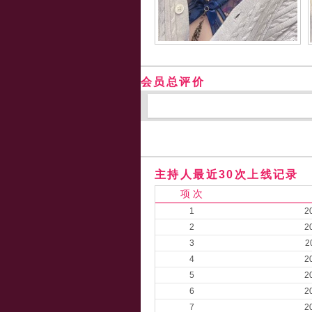
会员总评价
主持人最近30次上线记录
项 次
1
2
2
2
3
2
4
2
5
2
6
2
7
2