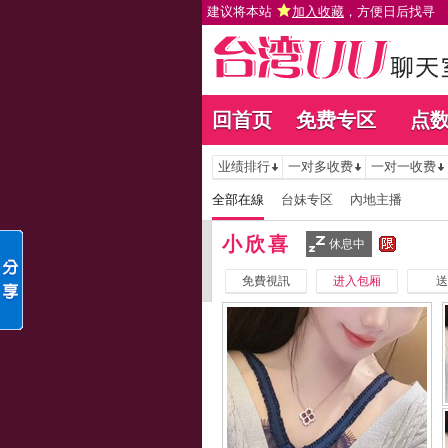
建议将本站
加入收藏
，方便日后找寻
回首页
免费专区
点
业绩排行
一对多收费
一对一收费
全部在線
台妹专区
內地主播
小欣喜
休息中
免費視訊
进入包厢
送