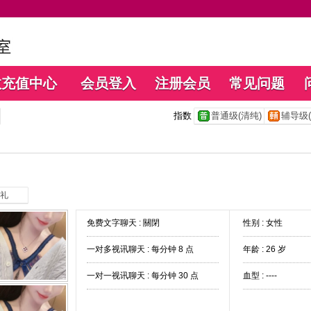
数充值中心
会员登入
注册会员
常见问题
指数
普通级(清纯)
辅导级(
礼
免费文字聊天 :
關閉
性别 : 女性
一对多视讯聊天 :
每分钟 8 点
年龄 : 26 岁
一对一视讯聊天 :
每分钟 30 点
血型 : ----