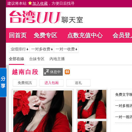
建议将本站
加入收藏
，方便日后找寻
回首页
免费专区
点数充值中心
会员登
业绩排行
一对多收费
一对一收费
全部在線
台妹专区
內地主播
越南白段
休息中
免費視訊
进入包厢
送礼
免费文字聊
一对多视讯
一对一视讯