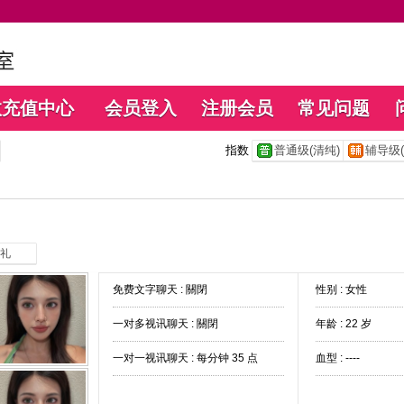
数充值中心
会员登入
注册会员
常见问题
指数
普通级(清纯)
辅导级(
礼
免费文字聊天 :
關閉
性别 : 女性
一对多视讯聊天 :
關閉
年龄 : 22 岁
一对一视讯聊天 :
每分钟 35 点
血型 : ----