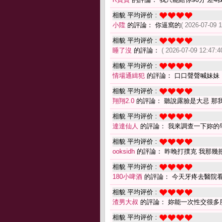
相貌 平均评价 :
小陞
的評論： 你逼窩的
( 2026-07-09 1
相貌 平均评价 :
睡了沒
的評論：
( 2026-07-09 12:47:4
相貌 平均评价 :
情場通緝犯
的評論： 口口聲聲喊妹妹
相貌 平均评价 :
翔翔2.0
的評論： 聽說露臉是大忌 那
相貌 平均评价 :
達達仙人
的評論： 我來調查一下妳的
相貌 平均评价 :
ooksidh
的評論： 昨晚打撲克 我那幾
相貌 平均评价 :
180小啤酒
的評論： 今天牙疼去醫院
相貌 平均评价 :
渣男大叔
的評論： 妳能一次性交很多
相貌 平均评价 :