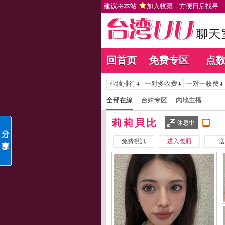
建议将本站
加入收藏
，方便日后找寻
回首页
免费专区
点
业绩排行
一对多收费
一对一收费
全部在線
台妹专区
內地主播
莉莉貝比
休息中
免費視訊
进入包厢
送