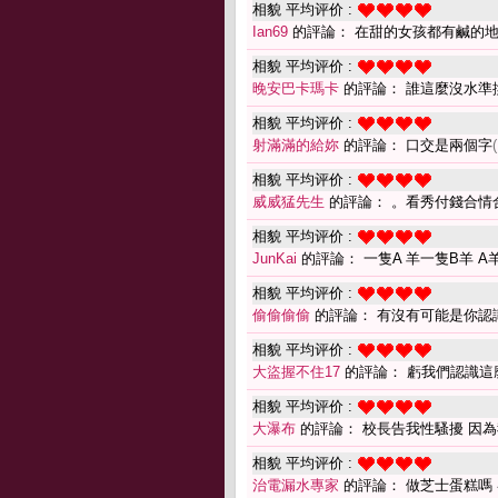
相貌 平均评价 :
Ian69
的評論： 在甜的女孩都有鹹的
相貌 平均评价 :
晚安巴卡瑪卡
的評論： 誰這麼沒水準
相貌 平均评价 :
射滿滿的給妳
的評論： 口交是兩個字
相貌 平均评价 :
威威猛先生
的評論： 。看秀付錢合情
相貌 平均评价 :
JunKai
的評論： 一隻A 羊一隻B羊 A
相貌 平均评价 :
偷偷偷偷
的評論： 有沒有可能是你認
相貌 平均评价 :
大盜握不住17
的評論： 虧我們認識這
相貌 平均评价 :
大瀑布
的評論： 校長告我性騷擾 因
相貌 平均评价 :
治電漏水專家
的評論： 做芝士蛋糕嗎