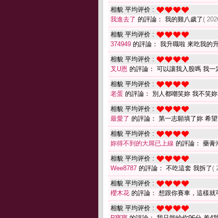
相貌 平均评价 :
我進去了
的評論： 我的雞八歲了
( 202
相貌 平均评价 :
374949
的評論： 我升職啦 來吃我的
相貌 平均评价 :
叉U恩
的評論： 可以讓我入股嗎 我一
相貌 平均评价 :
老蛋
的評論： 別人都嘲笑妳 我不笑妳
相貌 平均评价 :
最愛了
的評論： 第一志願填了妳 希
相貌 平均评价 :
妳得不到的大屌已上線
的評論： 藥膏
相貌 平均评价 :
Wee8787
的評論： 不吃這套 我拆了
( 
相貌 平均评价 :
櫻木花
的評論： 想跟你賽車，這樣就
相貌 平均评价 :
R寶寶
的評論： 我只能給你96分 差4