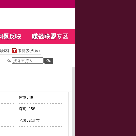
问题反映
赚钱联盟专区
暧昧)
限制级(火辣)
体重 : 48
身高 : 158
区域 : 台北市