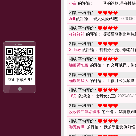
小白
的評論： 一一秀的禮物,是在樓梯
相貌 平均评价 :
Jell
的評論： 愛人先愛己吧
( 2026-06-
相貌 平均评价 :
祥祥祥祥
的評論： 等英警查到比利時
相貌 平均评价 :
Sidney
的評論： 莉莉妳不是小學老師
相貌 平均评价 :
強煎荷包蛋
的評論： 作文可以操，你
相貌 平均评价 :
立即下载APP
極度邊緣人
的評論： 上個月和我頂嘴
相貌 平均评价 :
18分
的評論： 比我女友正
( 2026-06-1
相貌 平均评价 :
洨洨醫生專治漏水
的評論： 妳喜歡錢
相貌 平均评价 :
嚇死你!!!!
的評論： 我的手指比例好怪